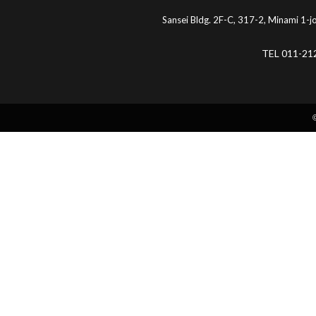
Sansei Bldg. 2F-C, 317-2, Minami 1-
TEL 011-21
©