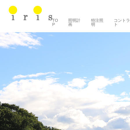
TO
照明計
特注照
コント
P
画
明
ト