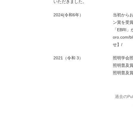
いただきました。
2024(令和6年）
当初からお
ン賞を受
「EBRI」が
oro.com
せ】/
2021（令和 3）
照明学会
照明普及
照明普及
過去のPub