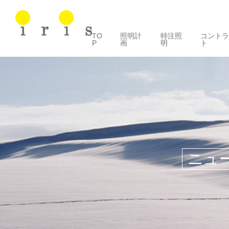
TO
照明計
特注照
コント
P
画
明
ト
ニュ