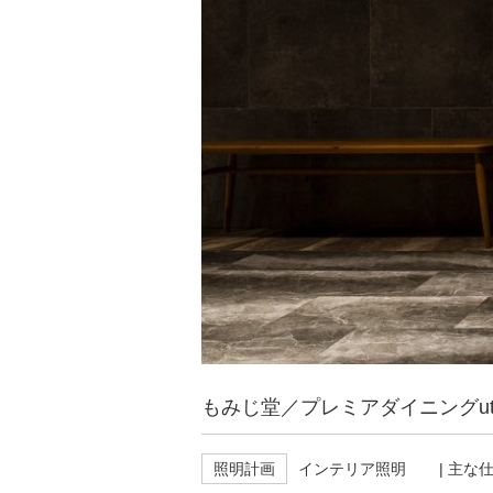
もみじ堂／プレミアダイニングut
照明計画
インテリア照明
| 主な