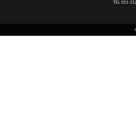
TEL 011-21
©