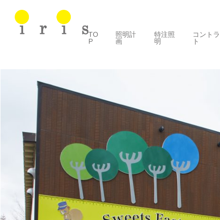
TO
照明計
特注照
コント
P
画
明
ト