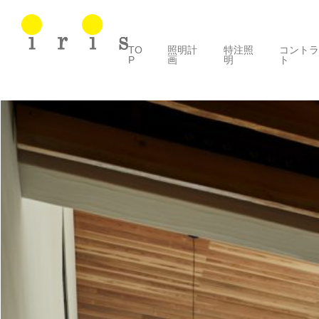
TO
照明計
特注照
コント
P
画
明
ト