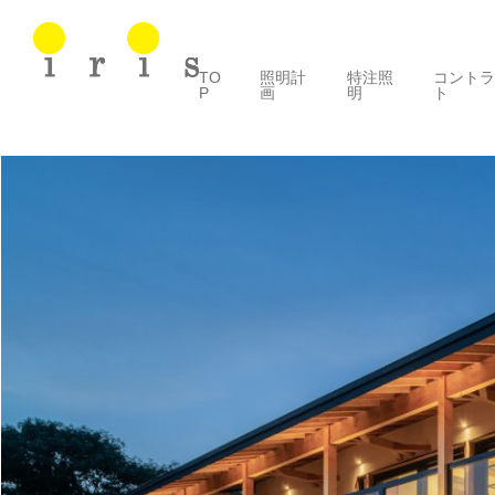
TO
照明計
特注照
コント
P
画
明
ト