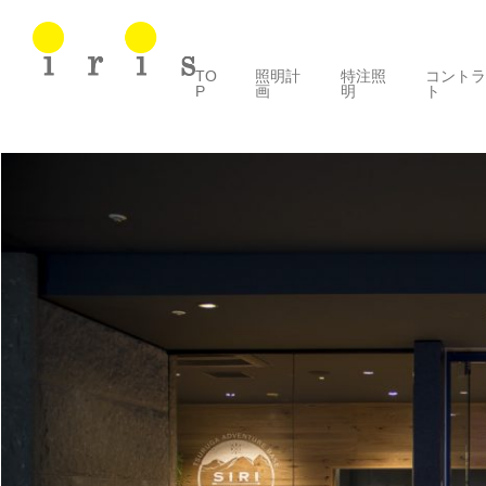
TO
照明計
特注照
コント
P
画
明
ト