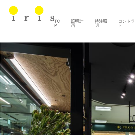
TO
照明計
特注照
コント
P
画
明
ト