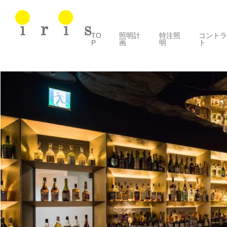
TO
照明計
特注照
コント
P
画
明
ト